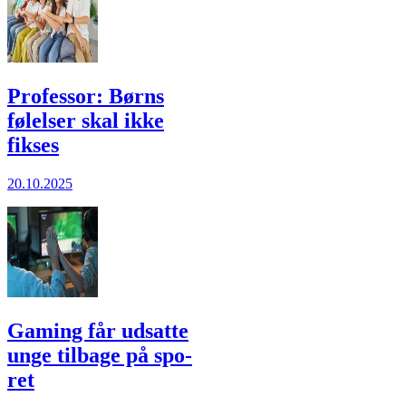
Professor: Børns
følelser skal ikke
fikses
20.10.2025
Gaming får ud­sat­te
unge til­bage på spo­
ret