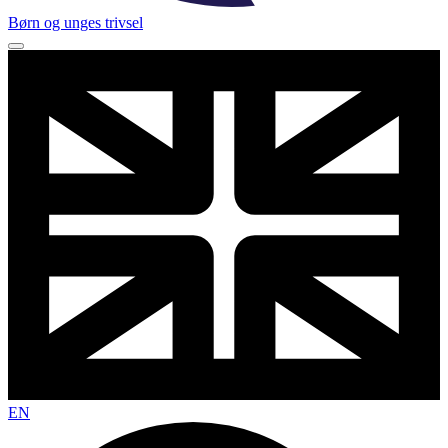
Børn og unges trivsel
EN