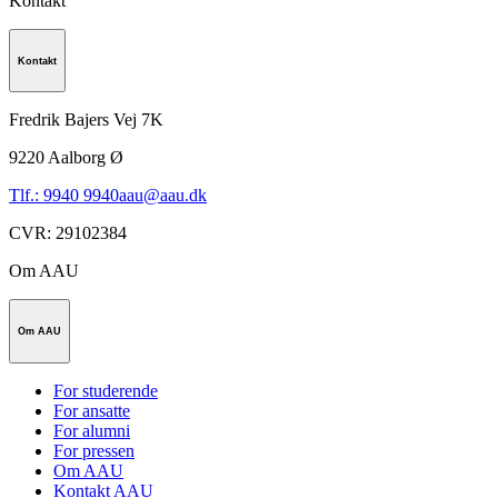
Kontakt
Kontakt
Fredrik Bajers Vej 7K
9220
Aalborg Ø
Tlf.: 9940 9940
aau@aau.dk
CVR
:
29102384
Om AAU
Om AAU
For studerende
For ansatte
For alumni
For pressen
Om AAU
Kontakt AAU