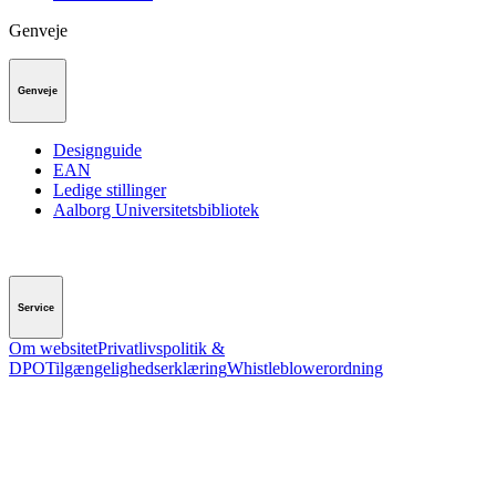
Genveje
Genveje
Designguide
EAN
Ledige stillinger
Aalborg Universitetsbibliotek
Service
Om websitet
Privatlivspolitik &
DPO
Tilgængelighedserklæring
Whistleblowerordning